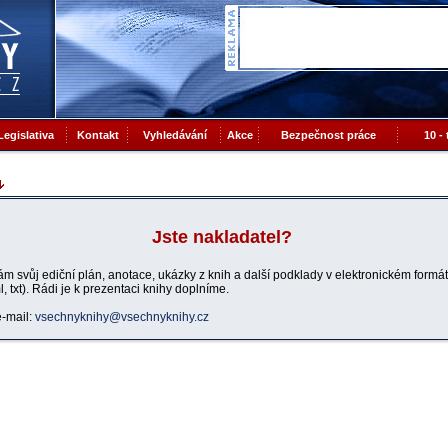
Legislativa
Kontakt
Vyhledávání
Akce
Bezpečnost práce
10 -
Jste nakladatel?
ám svůj ediční plán, anotace, ukázky z knih a další podklady v elektronickém formát
ml, txt). Rádi je k prezentaci knihy doplníme.
e-mail:
vsechnyknihy@vsechnyknihy.cz