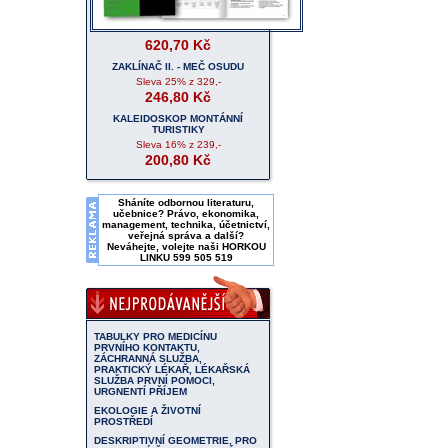
620,70
Kč
ZAKLÍNAČ II. - MEČ OSUDU
Sleva
25%
z 329,-
246,80
Kč
KALEIDOSKOP MONTÁNNÍ
TURISTIKY
Sleva
16%
z 239,-
200,80
Kč
Sháníte odbornou literaturu,
učebnice? Právo, ekonomika,
management, technika, účetnictví,
veřejná správa a další?
Neváhejte, volejte naši
HORKOU
LINKU 599 505 519
TABULKY PRO MEDICÍNU
PRVNÍHO KONTAKTU,
ZÁCHRANNÁ SLUŽBA,
PRAKTICKÝ LÉKAŘ, LÉKAŘSKÁ
SLUŽBA PRVNÍ POMOCI,
URGNENTÍ PŘÍJEM
EKOLOGIE A ŽIVOTNÍ
PROSTŘEDÍ
DESKRIPTIVNÍ GEOMETRIE, PRO