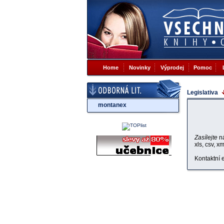
Home
Novinky
Výprodej
Pomoc
Legislativa
montanex
Zasílejte
n
xls, csv, x
Kontaktní 