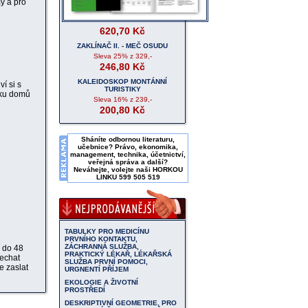
y a pro
620,70
Kč
ZAKLÍNAČ II. - MEČ OSUDU
Sleva
25%
z 329,-
246,80
Kč
KALEIDOSKOP MONTÁNNÍ
í si s
TURISTIKY
iku domů
Sleva
16%
z 239,-
200,80
Kč
Sháníte odbornou literaturu,
učebnice? Právo, ekonomika,
management, technika, účetnictví,
veřejná správa a další?
Neváhejte, volejte naši
HORKOU
LINKU 599 505 519
TABULKY PRO MEDICÍNU
PRVNÍHO KONTAKTU,
ZÁCHRANNÁ SLUŽBA,
 do 48
PRAKTICKÝ LÉKAŘ, LÉKAŘSKÁ
nechat
SLUŽBA PRVNÍ POMOCI,
e zaslat
URGNENTÍ PŘÍJEM
EKOLOGIE A ŽIVOTNÍ
PROSTŘEDÍ
DESKRIPTIVNÍ GEOMETRIE, PRO