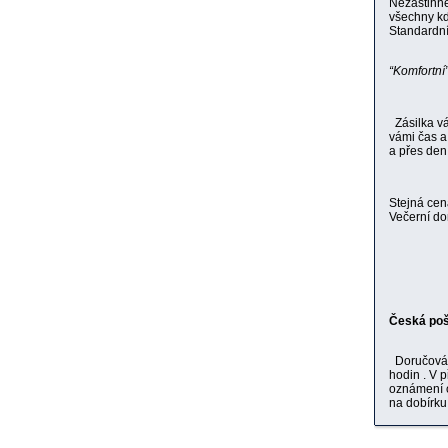
Nezastihne
všechny kd
Standardní
“Komfortní
Zásilka vá
vámi čas a
a přes den 
Stejná cen
Večerní do
Česká poš
Doručování
hodin . V 
oznámení o
na dobírku