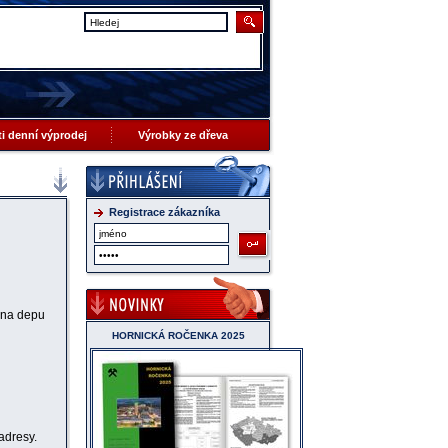
 ti denní výprodej
Výrobky ze dřeva
Registrace zákazníka
í na depu
HORNICKÁ ROČENKA 2025
adresy.