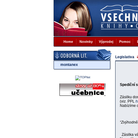
Home
Novinky
Výprodej
Pomoc
Legislativa
montanex
Spediční 
Zásilku do
(viz. PPL
h
Nabízíme d
“Zvýhodně
Zásilka vá