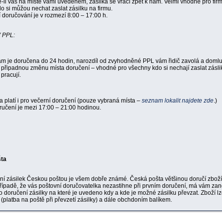
-li vás na místě vámi uvedeném, zásilka se vrací zpět k nám. Velmi vhodné pro firm
o si můžou nechat zaslat zásilku na firmu.
 doručování je v rozmezí 8:00 – 17:00 h.
” PPL:
m je doručena do 24 hodin, narozdíl od zvyhodněné PPL vám řidič zavolá a domluv
 připadnou změnu místa doručení – vhodné pro všechny kdo si nechají zaslat zásl
pracují.
a platí i pro večerní doručení (pouze vybraná místa –
seznam lokalit najdete zde
.)
ručení je mezi 17:00 – 21:00 hodinou.
ta
 zásilek Českou poštou je všem dobře známé. Česká pošta většinou doručí zboží
případě, že vás poštovní doručovatelka nezastihne při prvním doručení, má vám za
 doručení zásilky na které je uvedeno kdy a kde je možné zásilku převzat. Zboží lz
 (platba na poště při převzetí zásilky) a dále obchdoním balíkem.