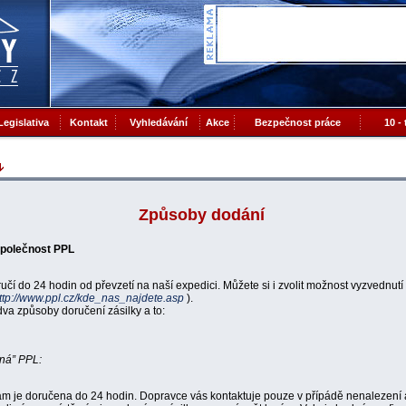
Legislativa
Kontakt
Vyhledávání
Akce
Bezpečnost práce
10 -
Způsoby dodání
spo
leč
nost PPL
ručí do 24 hodin od převzetí na naší expedici. Můžete si i zvolit možnost vyzvednut
ttp://www.ppl.cz/kde_nas_najdete.asp
).
va způsoby doručení zásilky a to:
ná” PPL:
m je doručena do 24 hodin. Dopravce vás kontaktuje pouze v přípádě nenalezení 