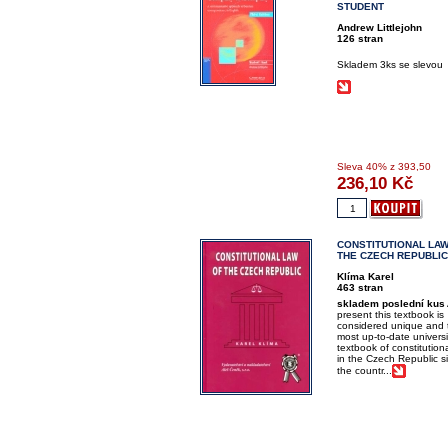
STUDENT
Andrew Littlejohn
126 stran
Skladem 3ks se slevou
Sleva
40%
z 393,50
236,10
Kč
CONSTITUTIONAL LAW
THE CZECH REPUBLIC
Klíma Karel
463 stran
skladem poslední kus
present this textbook is
considered unique and 
most up-to-date universi
textbook of constitution
in the Czech Republic s
the countr...