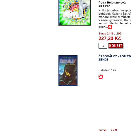
Petra Hejtmánková
88 stran
Kniha je unikátním spo
pohádek, čaker a čistíc
mandal, které si můžete
v knize vymalovat. Do p
sedmi zvířecích hrdinů 
jejich...
Sleva
24%
z 299,-
227,30
Kč
ČASOVÁLKY - POMST
ZENDĚ
Skladem 1ks