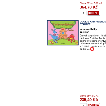
Sleva
28%
z 506,40
364,70
Kč
COOKIE AND FRIENDS
STARTER
Vanessa Reilly
32 stran
Úroveň angličtiny: Předš
děti, věk 3 - 6 let Popis:
Jednotlivé komponenty:
Učebnice, metodická př
v češtině, audio kazeta
audio C...
Sleva
15%
z 277,-
235,40
Kč