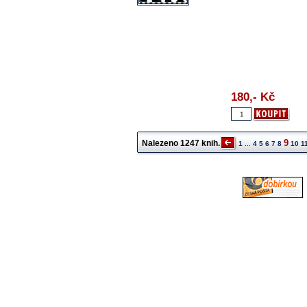
180,-
Kč
9
Nalezeno
1247
knih.
1
...
4
5
6
7
8
10
1