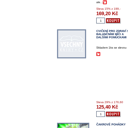
ale...
Sleva
15%
z 199,-
169,20
Kč
CVIČENÍ PRO ZDRAVÍ 
BALANČNÍMI MÍČI A
DALŠÍMI POMŮCKAMI
Skladem 1ks se slevou
Sleva
29%
z 176,60
125,40
Kč
ČAKROVÉ POHÁDKY