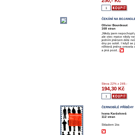
250,-
Kč
ČEKÁNÍ NA BOJANGL
Olivier Bourdeaut
168 stran
„Nikdy jsem nepochopil 
ale otec matce nikdy neř
jedním jménem déle ne
dny po sobě. I když se j
některá jména omrzela 
a jiná pozd...
Sleva
22%
z 249,-
194,30
Kč
ČERNOBÍLÉ PŘÍBĚHY
Ivana Karásková
112 stran
Skladem 1ks