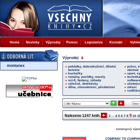
Home
Novinky
Výprodej
Pomoc
Legislativa
Kontakt
Vyhle
Výprodej
montanex
pohádky, dobrodružství, dětská
právo, 
beletrie
obchod
kuchařky
sport, v
romány, povídky, novely
technika
sci-fi, fantasy, záhady
softwar
válečné, detektivky
učebnic
dílna, chovatelství, pěstitelství
zdraví
vzdělává
9
Nalezeno
1247
knih.
1
...
4
5
6
7
8
10
1
katalogový výpis
COMPANY TO COMPA