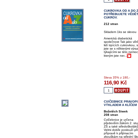
CUKROVKA OD A DO Z
POTŘEBUJETE VĚDĚT
CUKROV.
212 stran
Skladem 1ks se slevou
Americká diabetická
společnost Tak jako vět
lidí trpících cukrovkou, s
jste se s některými výra
týkajícími se této nemoc
kterým jste ner...
Sleva
35%
z 180,-
116,90
Kč
CVIČEBNICE PRAVOPI
VÝKLADEM A KLÍČEM
Božetěch Siwek
208 stran
Cvičebnice je určena
především žákům 2. st
ZŠ a také středoškolák
Velmi dobře poslouží při
přípravě k přijímacím
zkouškám na střední ško