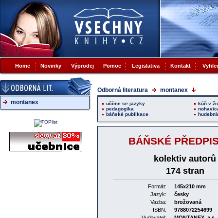
Home
Novinky
Výprodej
Pomoc
Legislativa
Kontakt
Vyhle
Odborná literatura
montanex
montanex
učíme se jazyky
kůň v ži
pedagogika
nohavic
báňské publikace
hudebni
BÁŇSKÉ PŘEDPISY
kolektiv autorů
174 stran
Formát:
145x210 mm
Jazyk:
česky
Vazba:
brožovaná
ISBN:
9788072254699
Vydavatel:
MONTANEX, a.s.