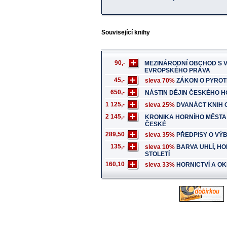
Související knihy
90,-
MEZINÁRODNÍ OBCHOD S 
EVROPSKÉHO PRÁVA
45,-
sleva 70%
ZÁKON O PYROT
650,-
NÁSTIN DĚJIN ČESKÉHO H
1 125,-
sleva 25%
DVANÁCT KNIH O
2 145,-
KRONIKA HORNÍHO MĚSTA
ČESKÉ
289,50
sleva 35%
PŘEDPISY O VÝ
135,-
sleva 10%
BARVA UHLÍ, HO
STOLETÍ
160,10
sleva 33%
HORNICTVÍ A OK