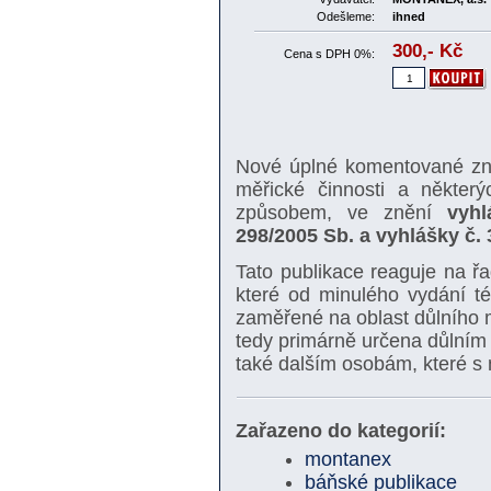
Odešleme:
ihned
300,-
Kč
Cena s DPH 0%:
Nové úplné komentované z
měřické činnosti a někter
způsobem, ve znění
vyhl
298/2005 Sb. a vyhlášky č.
Tato publikace reaguje na ř
které od minulého vydání tét
zaměřené na oblast důlního mě
tedy primárně určena důlním
také dalším osobám, které s 
Zařazeno do kategorií:
montanex
báňské publikace