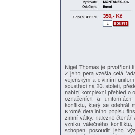
Vydavatel:
MONTANEX, a.s.
Odešleme:
Ihned
350,-
Kč
Cena s DPH 0%:
Nigel Thomas je prvotřídní l
Z jeho pera vzešla celá řada 
vojenským a civilním unifo
soustředí na 20. století, pře
nabízí komplexní přehled o o
označeních a uniformách
konfliktu, který se odehrá
Kromě detailního popisu fin
zimní války, nalezne čtenář 
vzniku válečného konflikt
schopen posoudit jeho výz