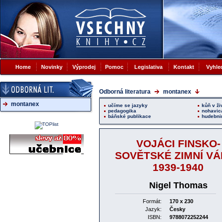
Home
Novinky
Výprodej
Pomoc
Legislativa
Kontakt
Vyhle
Odborná literatura
montanex
montanex
učíme se jazyky
kůň v ži
pedagogika
nohavic
báňské publikace
hudebni
VOJÁCI FINSKO-
SOVĚTSKÉ ZIMNÍ V
1939-1940
Nigel Thomas
Formát:
170 x 230
Jazyk:
Česky
ISBN:
9788072252244