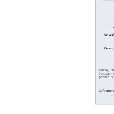
Cena př
Cena s
Hlásky, sl
časování, 
podnětu s 
Zařazeno d