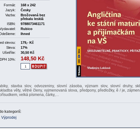
Formát:
168 x 242
Jazyk:
Česky
Vazba:
Brožovaná bez
přebalu lesklá
ISBN:
9788073461171
Vydavatel:
Rubico
Odešleme:
Ihned
ed slevou:
179,- Kč
Sleva:
17%
Ušetříte:
30,50 Kč
148,50
Kč
 DPH 10%:
abiky, stavba slov, odvozeniny, slovní zásoba, význam slov, slovní druhy, sk
skladba věty, větné členy, vyjmenovaná slova, předpony, předložky, ě / je, zájme
přísudkem, velká písmena, čárky,…
o kategorií:
Výprodej