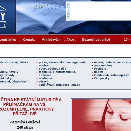
Legislativa
Kontakt
Vyhledávání
Akce
Bezpečnost práce
10 -
obrodružství, dětská
právo, ekonomika, management,
umění, historie, náboženst
obchod
auta,tunning
sport, výchova dětí
Profesio
vídky, novely
technika, elektrotechnika,
Impex
asy, záhady
software
Osobnosti, autobiografie
tektivky
učebnice
Cizí jazyky
telství, pěstitelství
zdraví
vzdělávání, průvodce, atlasy
ČTINA KE STÁTNÍ MATURITĚ A
PŘIJÍMAČKÁM NA VŠ,
ROZUMITELNĚ, PRAKTICKY,
PŘITAŽLIVĚ
Vladimíra Lokšová
240 stran