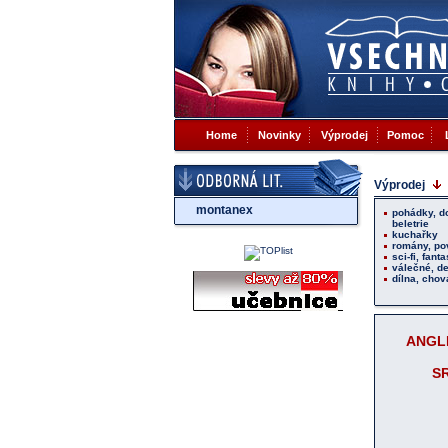
Home
Novinky
Výprodej
Pomoc
Výprodej
montanex
pohádky, d
beletrie
kuchařky
romány, po
sci-fi, fant
válečné, de
dílna, chova
ANGLI
S