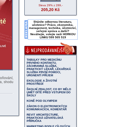
Sleva
29%
z 289,-
205,20
Kč
Sháníte odbornou literaturu,
učebnice? Právo, ekonomika,
management, technika, účetnictví,
veřejná správa a další?
Neváhejte, volejte naši
HORKOU
LINKU 599 505 519
TABULKY PRO MEDICÍNU
PRVNÍHO KONTAKTU,
ZÁCHRANNÁ SLUŽBA,
PRAKTICKÝ LÉKAŘ, LÉKAŘSKÁ
SLUŽBA PRVNÍ POMOCI,
URGNENTÍ PŘÍJEM
loňování,
EKOLOGIE A ŽIVOTNÍ
na, shodu
PROSTŘEDÍ
ŠKOLNÍ ZRALOST, CO BY MĚLO
UMĚT DÍTĚ PŘED VSTUPEM DO
ŠKOLY
KONĚ POD OLYMPEM
ZÁKON O ELEKTRONICKÝCH
KOMUNIKACÍCH, KOMENTÁŘ
REVIT ARCHITECTURE,
PRAKTICKÁ UŽIVATELSKÁ
PŘÍRUČKA
MARKETING PODLE CÍLOVÝCH