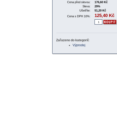
Cena před slevou:
176,60 Kč
Sleva:
29%
Ušetříte:
51,20 Kč
125,40
Kč
Cena s DPH 10%:
Zařazeno do kategorií:
Výprodej