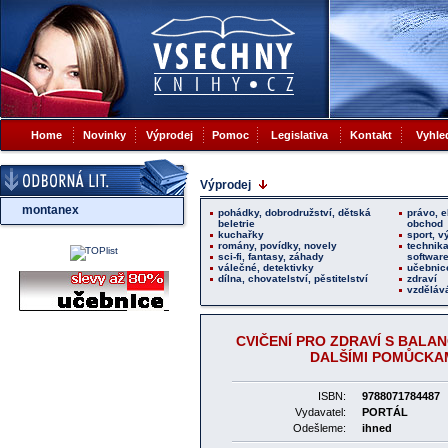
Home
Novinky
Výprodej
Pomoc
Legislativa
Kontakt
Vyhle
Výprodej
montanex
pohádky, dobrodružství, dětská
právo, 
beletrie
obchod
kuchařky
sport, v
romány, povídky, novely
technika
sci-fi, fantasy, záhady
softwar
válečné, detektivky
učebnic
dílna, chovatelství, pěstitelství
zdraví
vzdělává
CVIČENÍ PRO ZDRAVÍ S BALAN
DALŠÍMI POMŮCKA
ISBN:
9788071784487
Vydavatel:
PORTÁL
Odešleme:
ihned