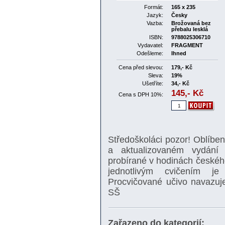
Formát:
165 x 235
Jazyk:
Česky
Vazba:
Brožovaná bez
přebalu lesklá
ISBN:
9788025306710
Vydavatel:
FRAGMENT
Odešleme:
Ihned
Cena před slevou:
179,- Kč
Sleva:
19%
Ušetříte:
34,- Kč
145,-
Kč
Cena s DPH 10%:
Středoškoláci pozor! Oblíb
a aktualizovaném vydání 
probírané v hodinách českého
jednotlivým cvičením je
Procvičované učivo navazuj
SŠ
Zařazeno do kategorií: