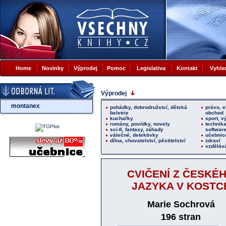
Home
Novinky
Výprodej
Pomoc
Legislativa
Kontakt
Vyhle
Výprodej
montanex
pohádky, dobrodružství, dětská
právo, 
beletrie
obchod
kuchařky
sport, v
romány, povídky, novely
technika
sci-fi, fantasy, záhady
softwar
válečné, detektivky
učebnic
dílna, chovatelství, pěstitelství
zdraví
vzdělává
CVIČENÍ Z ČESKÉ
JAZYKA V KOSTC
Marie Sochrová
196 stran